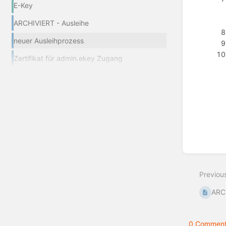
E-Key
ARCHIVIERT - Ausleihe
neuer Ausleihprozess
Zertifikat für admin.ekey Zugang
Enter
section
select
mode
Previou
ARCH
0 Comment