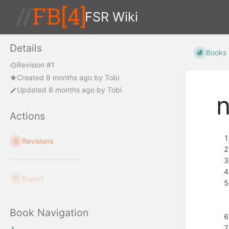
FSR Wiki
Details
Books
Revision #1
Created
8 months ago
by
Tobi
Updated
8 months ago
by
Tobi
n
Actions
Revisions
Export
Book Navigation