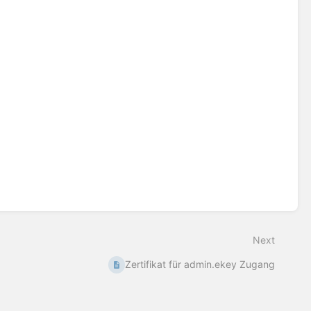
Next
Zertifikat für admin.ekey Zugang