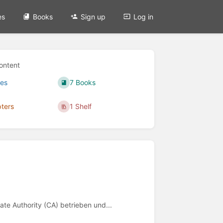
es
Books
Sign up
Log in
ontent
es
7 Books
ters
1 Shelf
ate Authority (CA) betrieben und...