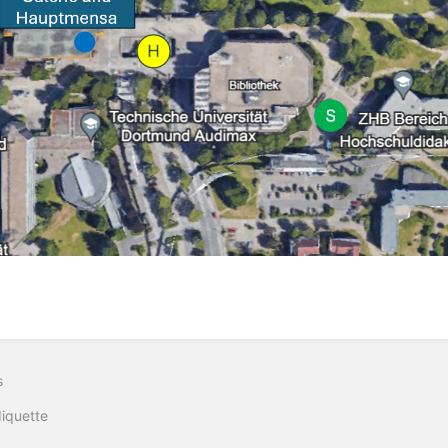
s
iquette