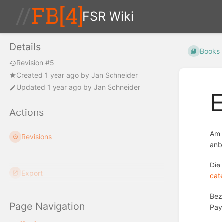
FSR Wiki
Details
Books
Revision #5
Created
1 year ago
by
Jan Schneider
Updated
1 year ago
by
Jan Schneider
Actions
Am 
Revisions
anb
Die
Export
cat
Bez
Page Navigation
Pay