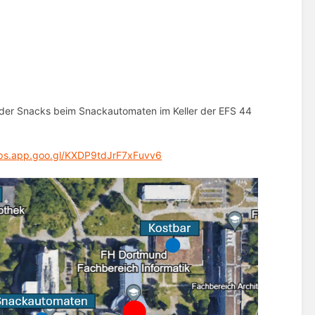
der Snacks beim Snackautomaten im Keller der EFS 44
aps.app.goo.gl/KXDP9tdJrF7xFuvv6