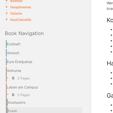
Kostbar
Wen
Hauptmensa
bra
Galerie
Ko
food fakultät
Book Navigation
Erstiheft
Vorwort
Eure Erstipahse
H
Vorkurse
2 Pages
Leben am Campus
Ga
5 Pages
Studiquette
Essen