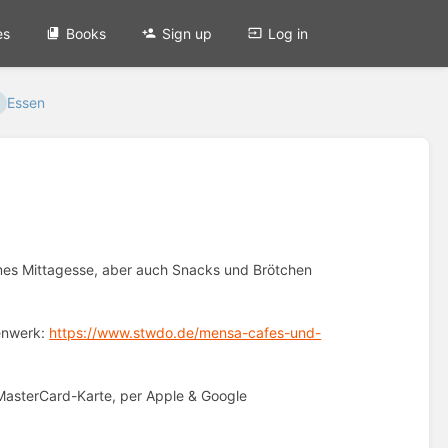
es
Books
Sign up
Log in
Essen
es Mittagesse, aber auch Snacks und Brötchen
denwerk:
https://www.stwdo.de/mensa-cafes-und-
r MasterCard-Karte, per Apple & Google