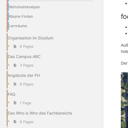
Wohnheimkneipen
fo
Räume Finden
Lernräume
Organisation im Studium
Auß
6 Pages
hol
Das Campus ABC
Der
3 Pages
Angebote der FH
6 Pages
FAQ
1 Page
Das Who is Who des Fachbereichs
6 Pages